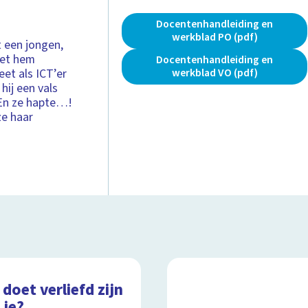
Docentenhandleiding en
werkblad PO (pdf)
t een jongen,
met hem
Docentenhandleiding en
eet als ICT’er
werkblad VO (pdf)
hij een vals
 En ze hapte…!
ze haar
doet verliefd zijn
 je?