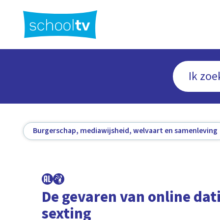
Ga
naar
hoofdinhoud
Burgerschap, mediawijsheid, welvaart en samenleving
De gevaren van online dat
sexting