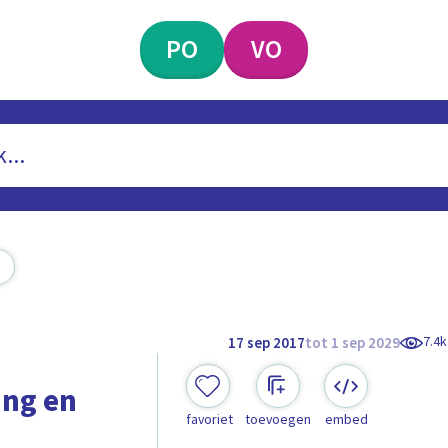
PO
VO
7.4k
17 sep 2017
tot 1 sep 2029
ing en
favoriet
toevoegen
embed