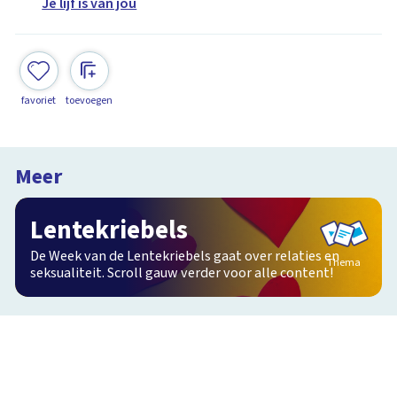
Je lijf is van jou
favoriet
toevoegen
Meer
Lentekriebels
De Week van de Lentekriebels gaat over relaties en
Thema
seksualiteit. Scroll gauw verder voor alle content!