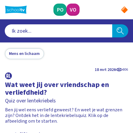
Ga
naar
PO
VO
hoofdinhoud
Mens en lichaam
18 mrt 2026
806
Wat weet jij over vriendschap en
verliefdheid?
Quiz over lentekriebels
Ben jij wel eens verliefd geweest? En weet je wat grenzen
zijn? Ontdek het in de lentekriebelsquiz. Klik op de
afbeelding om te starten.