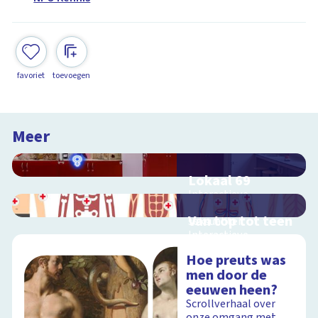
favoriet
toevoegen
Meer
Lokaal 69
Interactieve
schoolplaat over
Van top tot teen
seksualiteit
Interactieve
schoolplaat over het
Hoe preuts was
menselijk lichaam
men door de
Schoolplaat
eeuwen heen?
Scrollverhaal over
onze omgang met
Schoolplaat