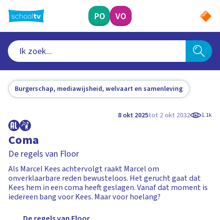
Ga
naar
PO
VO
hoofdinhoud
Burgerschap, mediawijsheid, welvaart en samenleving
8 okt 2025
tot 2 okt 2032
1.1k
Coma
De regels van Floor
Als Marcel Kees achtervolgt raakt Marcel om
onverklaarbare reden bewusteloos. Het gerucht gaat dat
Kees hem in een coma heeft geslagen. Vanaf dat moment is
iedereen bang voor Kees. Maar voor hoelang?
De regels van Floor