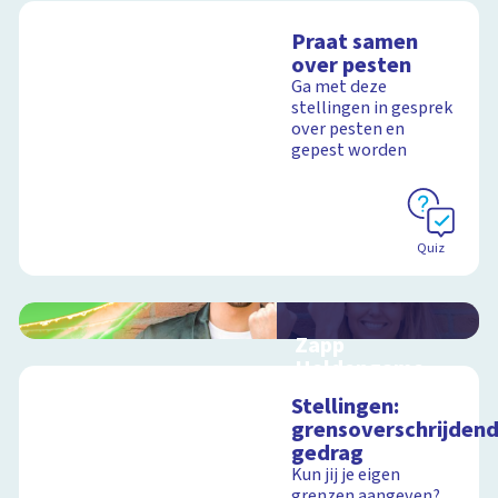
Praat samen
over pesten
Ga met deze
stellingen in gesprek
over pesten en
gepest worden
Quiz
Zapp
Heldengame
Interactieve game
Stellingen:
over pesten in de klas
grensoverschrijden
gedrag
Kun jij je eigen
grenzen aangeven?
Schoolplaat