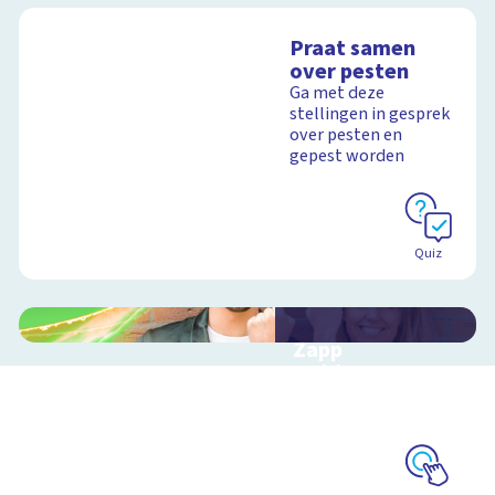
Praat samen
over pesten
Ga met deze
stellingen in gesprek
over pesten en
gepest worden
Quiz
Zapp
Heldengame
Interactieve game
over pesten in de klas