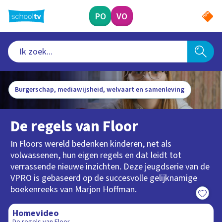
Ga
naar
PO
VO
hoofdinhoud
Burgerschap, mediawijsheid, welvaart en samenleving
De regels van Floor
In Floors wereld bedenken kinderen, net als
volwassenen, hun eigen regels en dat leidt tot
verrassende nieuwe inzichten. Deze jeugdserie van de
VPRO is gebaseerd op de succesvolle gelijknamige
boekenreeks van Marjon Hoffman.
11:11
Homevideo