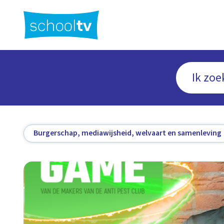
Ga
naar
hoofdinhoud
Burgerschap, mediawijsheid, welvaart en samenleving