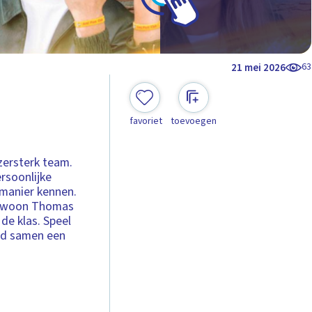
63
21 mei 2026
favoriet
toevoegen
s
zersterk team.
rsoonlijke
 manier kennen.
Gewoon Thomas
 de klas. Speel
ord samen een