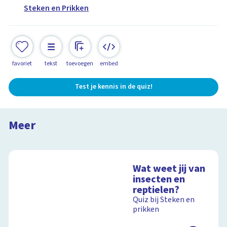
Steken en Prikken
favoriet
tekst
toevoegen
embed
Test je kennis in de quiz!
De oogpister
Steken en Prikken in Zuid-Afrika
Meer
15:13
Wat weet jij van
insecten en
reptielen?
Quiz bij Steken en
prikken