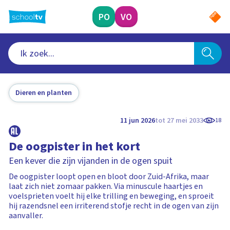
Ga
naar
PO
VO
hoofdinhoud
Dieren en planten
11 jun 2026
tot 27 mei 2033
18
De oogpister in het kort
Een kever die zijn vijanden in de ogen spuit
De oogpister loopt open en bloot door Zuid-Afrika, maar
laat zich niet zomaar pakken. Via minuscule haartjes en
voelsprieten voelt hij elke trilling en beweging, en sproeit
hij razendsnel een irriterend stofje recht in de ogen van zijn
aanvaller.