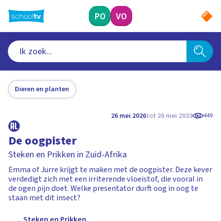
Ga
naar
PO
VO
hoofdinhoud
Dieren en planten
26 mei 2026
tot 26 mei 2033
449
De oogpister
Steken en Prikken in Zuid-Afrika
Emma of Jurre krijgt te maken met de oogpister. Deze kever
verdedigt zich met een irriterende vloeistof, die vooral in
de ogen pijn doet. Welke presentator durft oog in oog te
staan met dit insect?
Steken en Prikken