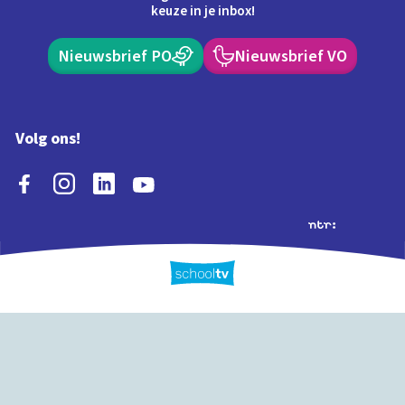
keuze in je inbox!
Nieuwsbrief PO
Nieuwsbrief VO
Volg ons!
Extra's
Schooltv biedt meer
Quiz
Schoolplaat
Tijd
dan video's! Ontdek
onze extra inhoud: