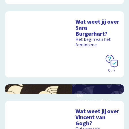
Wat weet jij over
Sara
Burgerhart?
Het begin van het
feminisme
Quiz
De
metamorfose
van Escher
Wat weet jij over
Interactieve
Vincent van
schoolplaat over het
Gogh?
werk van Escher