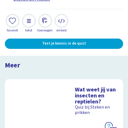
favoriet
tekst
toevoegen
embed
Test je kennis in de quiz!
De kameleon
Steken en Prikken in Zuid-Afrika
Meer
14:51
Wat weet jij van
insecten en
reptielen?
Quiz bij Steken en
prikken