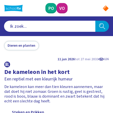
Ga
naar
PO
VO
hoofdinhoud
Dieren en planten
11 jun 2026
tot 27 mei 2033
126
De kameleon in het kort
Een reptiel met een kleurrijk humeur
De kameleon kan meer dan tien kleuren aannemen, maar
dat doet hij niet zomaar. Groen is rustig, geel is gestrest,
rood is boos, blauw is dominant en zwart betekent dat hij
echt een slechte dag heeft.
Steken en Prikken