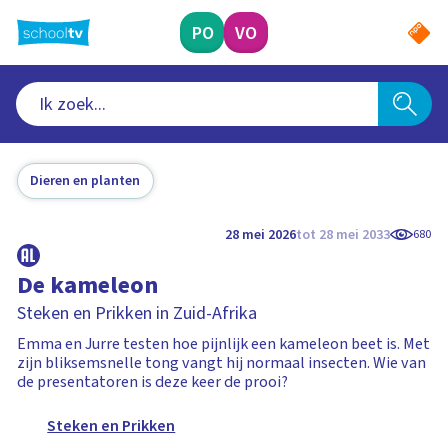
Ga
naar
PO
VO
hoofdinhoud
Dieren en planten
28 mei 2026
tot 28 mei 2033
680
De kameleon
Steken en Prikken in Zuid-Afrika
Emma en Jurre testen hoe pijnlijk een kameleon beet is. Met
zijn bliksemsnelle tong vangt hij normaal insecten. Wie van
de presentatoren is deze keer de prooi?
Steken en Prikken