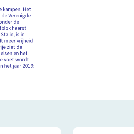
ee kampen. Het
t de Verenigde
onder de
tblok heerst
talin, is in
t meer vrijheid
ije ziet de
 eisen en het
de voet wordt
 het jaar 2019: