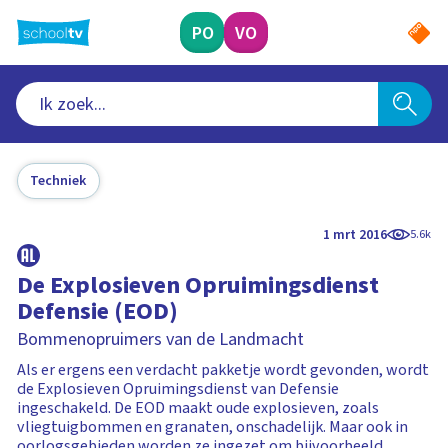
Ga
naar
PO
VO
hoofdinhoud
Techniek
1 mrt 2016
5.6k
De Explosieven Opruimingsdienst
Defensie (EOD)
Bommenopruimers van de Landmacht
Als er ergens een verdacht pakketje wordt gevonden, wordt
de Explosieven Opruimingsdienst van Defensie
ingeschakeld. De EOD maakt oude explosieven, zoals
vliegtuigbommen en granaten, onschadelijk. Maar ook in
oorlogsgebieden worden ze ingezet om bijvoorbeeld