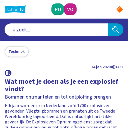
Ga
naar
PO
VO
hoofdinhoud
Techniek
14 jan 2020
3.3k
Wat moet je doen als je een explosief
vindt?
Bommen ontmantelen en tot ontploffing brengen
Elk jaar worden er in Nederland zo’n 1700 explosieven
gevonden. Vliegtuigbommen en granaten uit de Tweede
Wereldoorlog bijvoorbeeld. Dat is natuurlijk hartstikke
gevaarlijk. De Explosieven Opruimingsdienst zorgt dat
zulke explosieven veilig tot ontploffing worden gebracht.