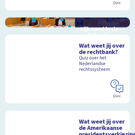
Quiz
Kijk rond in de
rechtbank
Interactieve
Wat weet jij over
schoolplaat over
de rechtbank?
rechtspraak in
Quiz over het
Nederland
Nederlandse
rechtssysteem
Schoolplaat
Quiz
Wat weet jij over
de Amerikaanse
presidentsverkiezin