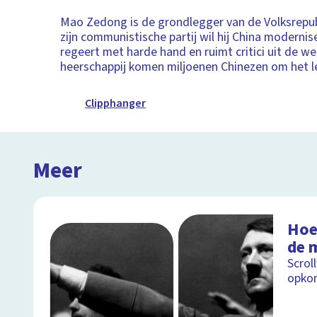
Mao Zedong is de grondlegger van de Volksrepub
zijn communistische partij wil hij China moderni
regeert met harde hand en ruimt critici uit de we
heerschappij komen miljoenen Chinezen om het l
Clipphanger
Meer
Hoe
de 
Scrol
opkom