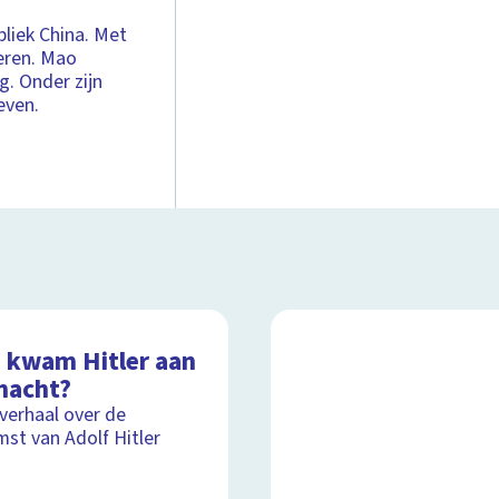
liek China. Met
seren. Mao
g. Onder zijn
even.
 kwam Hitler aan
macht?
lverhaal over de
st van Adolf Hitler