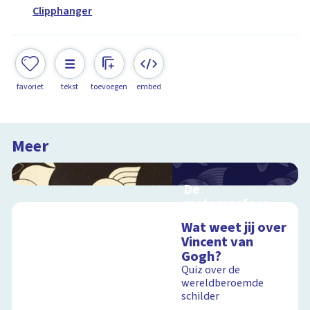
Clipphanger
favoriet
tekst
toevoegen
embed
Meer
De
metamorfose
van Escher
Wat weet jij over
Interactieve
Vincent van
schoolplaat over het
Gogh?
werk van Escher
Quiz over de
wereldberoemde
schilder