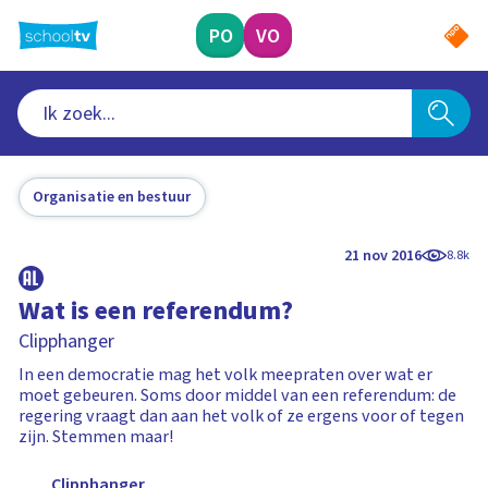
Ga
naar
PO
VO
hoofdinhoud
Organisatie en bestuur
21 nov 2016
8.8k
Wat is een referendum?
Clipphanger
In een democratie mag het volk meepraten over wat er
moet gebeuren. Soms door middel van een referendum: de
regering vraagt dan aan het volk of ze ergens voor of tegen
zijn. Stemmen maar!
Clipphanger