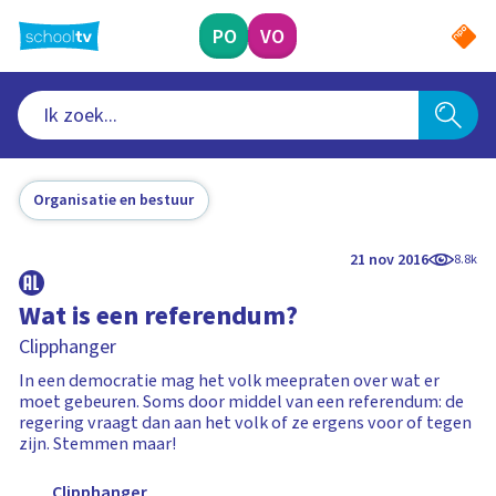
Ga
naar
PO
VO
hoofdinhoud
Organisatie en bestuur
21 nov 2016
8.8k
Wat is een referendum?
Clipphanger
In een democratie mag het volk meepraten over wat er
moet gebeuren. Soms door middel van een referendum: de
regering vraagt dan aan het volk of ze ergens voor of tegen
zijn. Stemmen maar!
Clipphanger