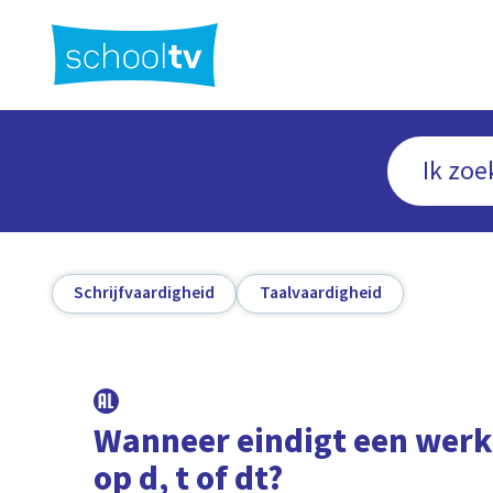
Ga
naar
hoofdinhoud
Schrijfvaardigheid
Taalvaardigheid
Wanneer eindigt een wer
op d, t of dt?