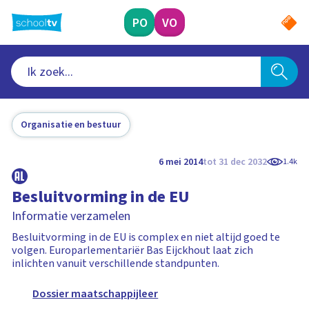
Ga
naar
PO
VO
hoofdinhoud
Organisatie en bestuur
6 mei 2014
tot 31 dec 2032
1.4k
Besluitvorming in de EU
Informatie verzamelen
Besluitvorming in de EU is complex en niet altijd goed te
volgen. Europarlementariër Bas Eijckhout laat zich
inlichten vanuit verschillende standpunten.
Dossier maatschappijleer