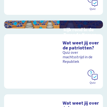
Quiz
Kijk rond in de
Tweede Kamer
Interactieve
Wat weet jij over
schoolplaat over de
de patriotten?
Nederlandse politiek
Quiz over
en democratie
machtsstrijd in de
Republiek
Schoolplaat
Quiz
Wat weet jij over