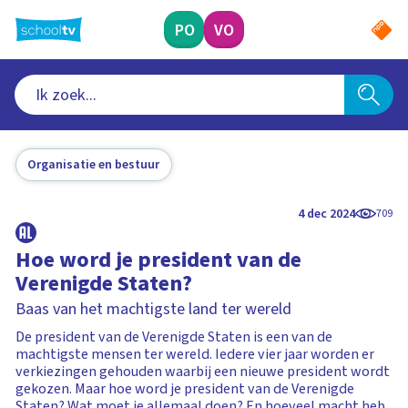
Ga
naar
PO
VO
hoofdinhoud
Organisatie en bestuur
4 dec 2024
709
Hoe word je president van de
Verenigde Staten?
Baas van het machtigste land ter wereld
De president van de Verenigde Staten is een van de
machtigste mensen ter wereld. Iedere vier jaar worden er
verkiezingen gehouden waarbij een nieuwe president wordt
gekozen. Maar hoe word je president van de Verenigde
Staten? Wat moet je allemaal doen? En hoeveel macht heb