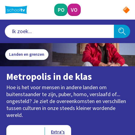
Ga
naar
PO
VO
hoofdinhoud
Landen en grenzen
Metropolis in de klas
Hoe is het voor mensen in andere landen om
buitenstaander te zijn, puber, homo, verslaafd of...
ongesteld? Je ziet de overeenkomsten en verschillen
tussen culturen in onze steeds kleiner wordende
wereld.
Type videos
Afleveringen
Extra's