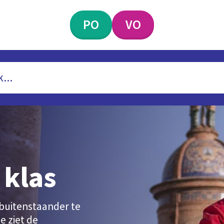
PO
VO
 klas
buitenstaander te
e ziet de