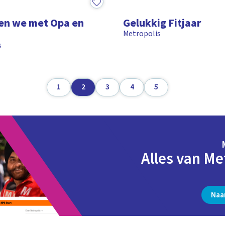
15:31
en we met Opa en
Gelukkig Fitjaar
Metropolis
s
1
2
3
4
5
Alles van Me
Naa