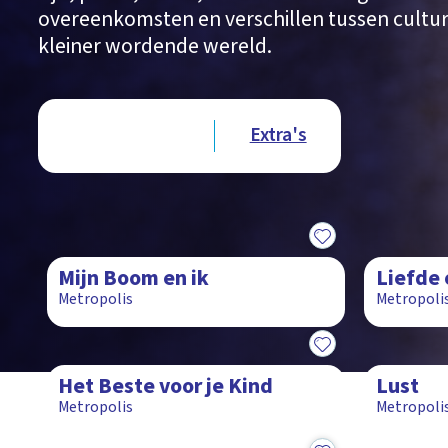
overeenkomsten en verschillen tussen cultur
kleiner wordende wereld.
Type videos
Afleveringen
Extra's
15:14
15:16
Mijn Boom en ik
Liefde 
Metropolis
Metropoli
15:40
14:52
Het Beste voor je Kind
Lust
Metropolis
Metropoli