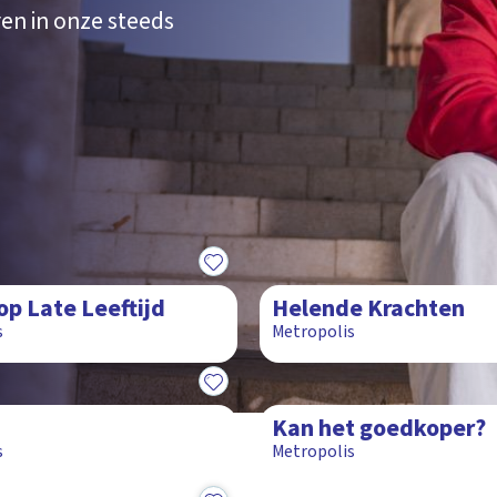
en in onze steeds
15:25
op Late Leeftijd
Helende Krachten
s
Metropolis
15:25
Kan het goedkoper?
s
Metropolis