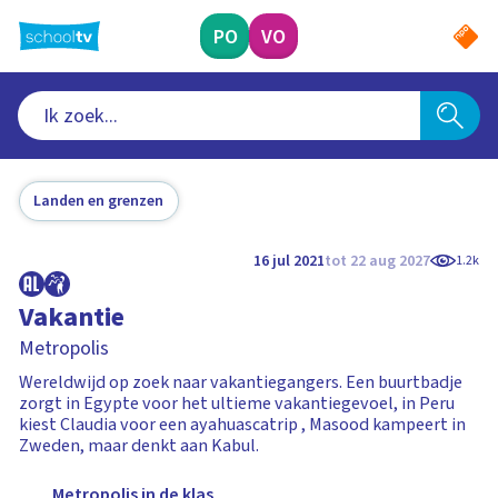
Ga
naar
PO
VO
hoofdinhoud
Landen en grenzen
16 jul 2021
tot 22 aug 2027
1.2k
Vakantie
Metropolis
Wereldwijd op zoek naar vakantiegangers. Een buurtbadje
zorgt in Egypte voor het ultieme vakantiegevoel, in Peru
kiest Claudia voor een ayahuascatrip , Masood kampeert in
Zweden, maar denkt aan Kabul.
Metropolis in de klas