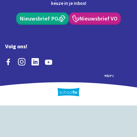
keuze in je inbox!
Nieuwsbrief PO
Nieuwsbrief VO
Volg ons!
Extra's
Schooltv biedt meer
Quiz
Schoolplaat
Tijd
dan video's! Ontdek
onze extra inhoud: