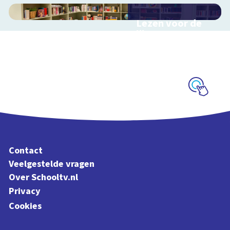
Lezen voor de
lijst
Hulp bij het
uitzoeken van een
boek voor de leeslijst
Schoolplaat
Contact
Veelgestelde vragen
Over Schooltv.nl
Privacy
Cookies