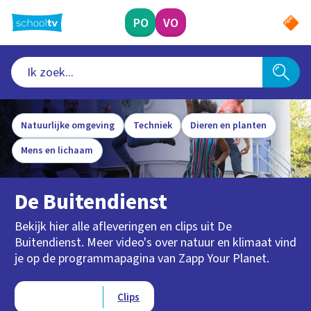
Ga
naar
PO
VO
hoofdinhoud
Natuurlijke omgeving
Techniek
Dieren en planten
Mens en lichaam
De Buitendienst
Bekijk hier alle afleveringen en clips uit De
Buitendienst. Meer video's over natuur en klimaat vind
je op de programmapagina van Zapp Your Planet.
Type videos
Afleveringen
Clips