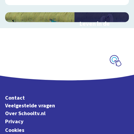
Leven in de
sloot
Interactieve
schoolplaat over het
slootleven
Schoolplaat
Contact
Veelgestelde vragen
Over Schooltv.nl
Privacy
Cookies