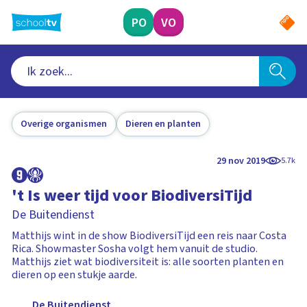
Ga
naar
PO
VO
hoofdinhoud
Overige organismen
Dieren en planten
29 nov 2019
5.7k
't Is weer tijd voor BiodiversiTijd
De Buitendienst
Matthijs wint in de show BiodiversiTijd een reis naar Costa
Rica. Showmaster Sosha volgt hem vanuit de studio.
Matthijs ziet wat biodiversiteit is: alle soorten planten en
dieren op een stukje aarde.
De Buitendienst