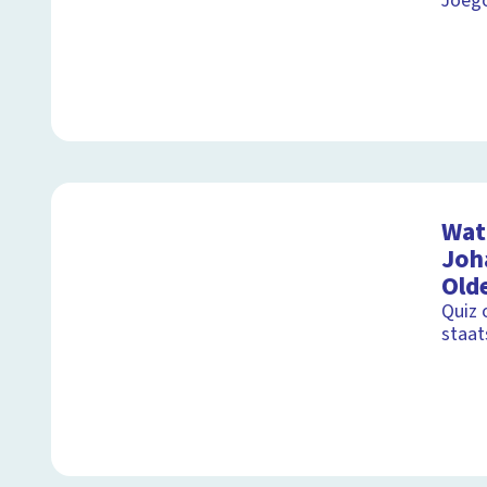
Joego
Wat 
Joh
Old
Quiz 
staat