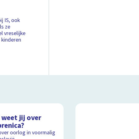
ij IS, ook
ls ze
 vreselijke
 kinderen
weet jij over
brenica?
over oorlog in voormalig