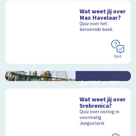
Wat weet jij over
Max Havelaar?
Quiz over het
beroemde boek
Quiz
De VOC en WIC
van alle kanten
Handel en oorlog
Wat weet jij over
over zee
Srebrenica?
Quiz over oorlog in
voormalig
Joegoslavië
Schoolplaat