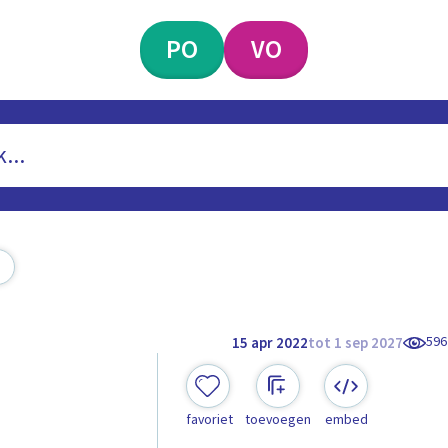
PO
VO
596
15 apr 2022
tot 1 sep 2027
favoriet
toevoegen
embed