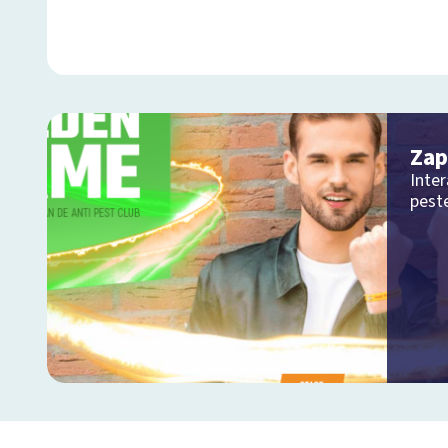
Zap
Inte
peste