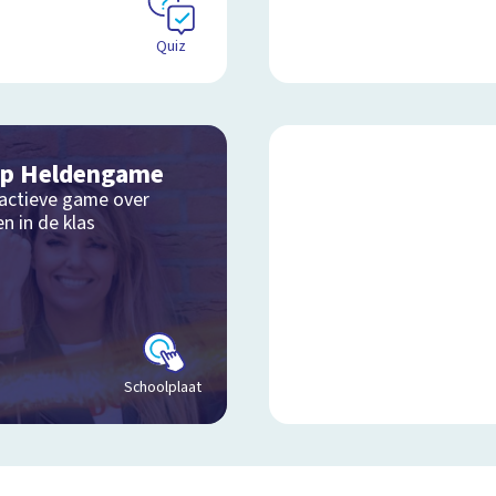
Quiz
p Heldengame
ractieve game over
n in de klas
Schoolplaat