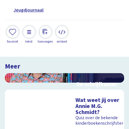
Jeugdjournaal
favoriet
tekst
toevoegen
embed
Meer
De schrijfkamer
van Jozua
Douglas
Wat weet jij over
Interactieve
Annie M.G.
schoolplaat bij de
Schmidt?
Kinderboekenweek
Quiz over de bekende
2018
kinderboekenschrijfster