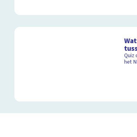
Wat 
tus
Quiz 
het N