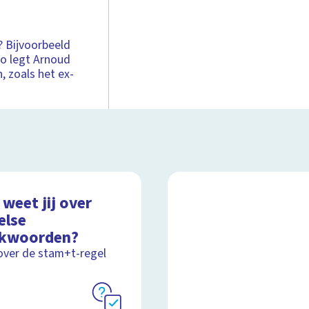
 Bijvoorbeeld
deo legt Arnoud
n, zoals het ex-
weet jij over
else
kwoorden?
over de stam+t-regel