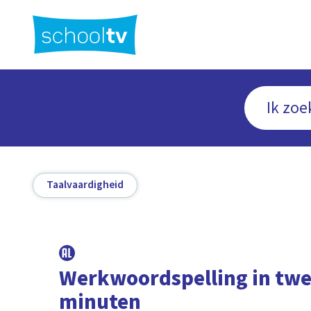
Ga
naar
hoofdinhoud
Taalvaardigheid
Werkwoordspelling in tw
minuten