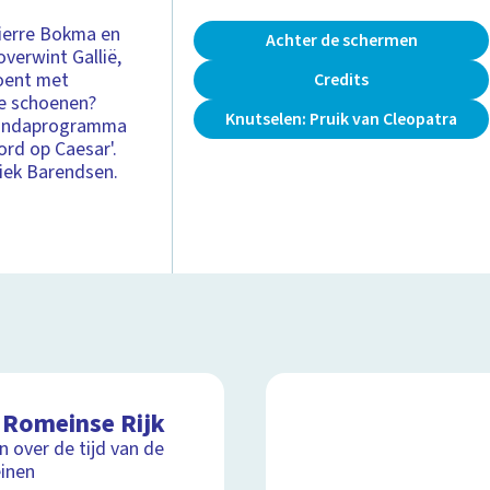
Pierre Bokma en
Achter de schermen
overwint Gallië,
zoent met
Credits
de schoenen?
Knutselen: Pruik van Cleopatra
agandaprogramma
ord op Caesar'.
Niek Barendsen.
 Romeinse Rijk
jn over de tijd van de
inen