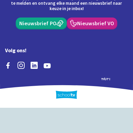
te melden en ontvang elke maand een nieuwsbrief naar
keuze in je inbox!
Nieuwsbrief PO
Nieuwsbrief VO
Volg ons!
Extra's
Schooltv biedt meer
Quiz
Schoolplaat
Tijd
dan video's! Ontdek