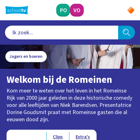
Ga
naar
PO
VO
hoofdinhoud
Jagers en boeren
Welkom bij de Romeinen
Kom meer te weten over het leven in het Romeinse
Rijk van 2000 jaar geleden in deze historische comedy
voor alle leeftijden van Niek Barendsen. Presentatrice
Dorine Goudsmit praat met Romeinse gasten die al
eeuwen dood zijn.
Type videos
Afleveringen
Clips
Extra's