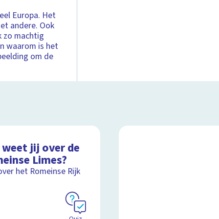
heel Europa. Het
het andere. Ook
k zo machtig
En waarom is het
fbeelding om de
weet jij over de
einse Limes?
over het Romeinse Rijk