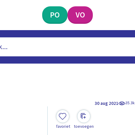
PO
VO
35.3k
30 aug 2021
favoriet
toevoegen