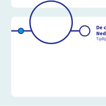
De 
Ned
Tijdli