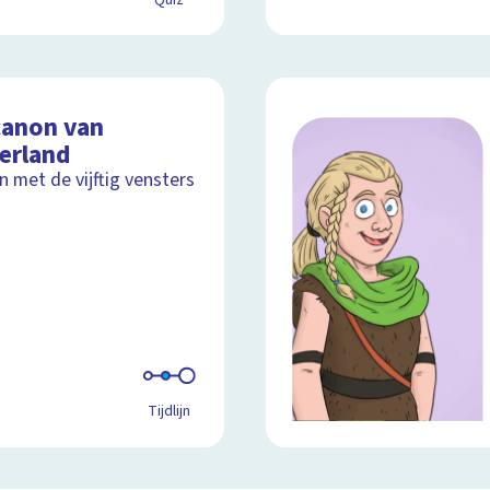
Quiz
canon van
erland
jn met de vijftig vensters
Tijdlijn