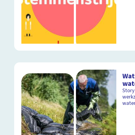
Wat
wat
Story
werk
wate