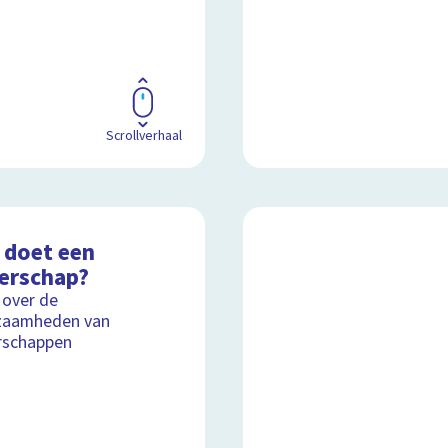
Scrollverhaal
 doet een
erschap?
 over de
zaamheden van
rschappen