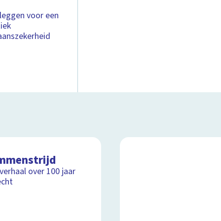
 leggen voor een
iek
aanszekerheid
mmenstrijd
lverhaal over 100 jaar
echt