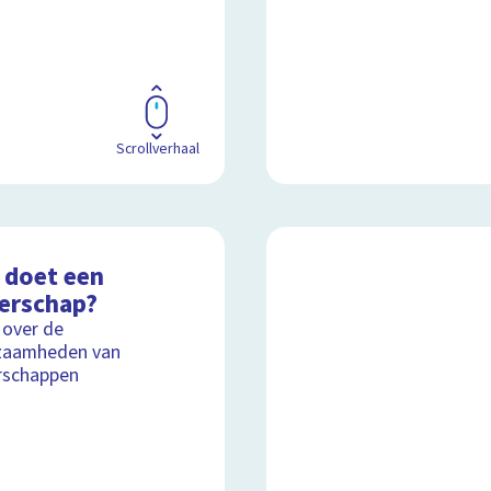
Scrollverhaal
 doet een
erschap?
 over de
zaamheden van
rschappen