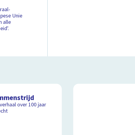
raal-
opese Unie
n alle
eid'.
mmenstrijd
lverhaal over 100 jaar
echt