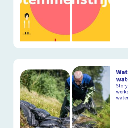
Wat
wat
Story
werk
wate