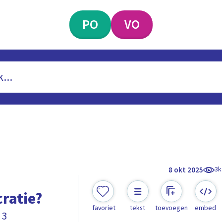
PO
VO
3k
8 okt 2025
ratie?
favoriet
tekst
toevoegen
embed
 3