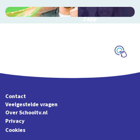
Zapp
Heldengame
Interactieve game
over pesten in de klas
Schoolplaat
Contact
Veelgestelde vragen
Over Schooltv.nl
Privacy
Cookies