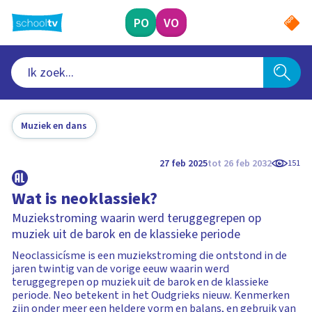
Ga
naar
PO
VO
hoofdinhoud
Muziek en dans
27 feb 2025
tot 26 feb 2032
151
Wat is neoklassiek?
Muziekstroming waarin werd teruggegrepen op
muziek uit de barok en de klassieke periode
Neoclassicísme is een muziekstroming die ontstond in de
jaren twintig van de vorige eeuw waarin werd
teruggegrepen op muziek uit de barok en de klassieke
periode. Neo betekent in het Oudgrieks nieuw. Kenmerken
zijn onder meer een heldere vorm en balans, en gebruik van