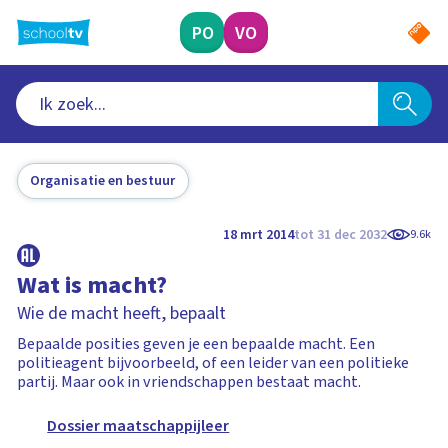
Ga
naar
PO
VO
hoofdinhoud
Organisatie en bestuur
18 mrt 2014
tot 31 dec 2032
9.6k
Wat is macht?
Wie de macht heeft, bepaalt
Bepaalde posities geven je een bepaalde macht. Een
politieagent bijvoorbeeld, of een leider van een politieke
partij. Maar ook in vriendschappen bestaat macht.
Dossier maatschappijleer