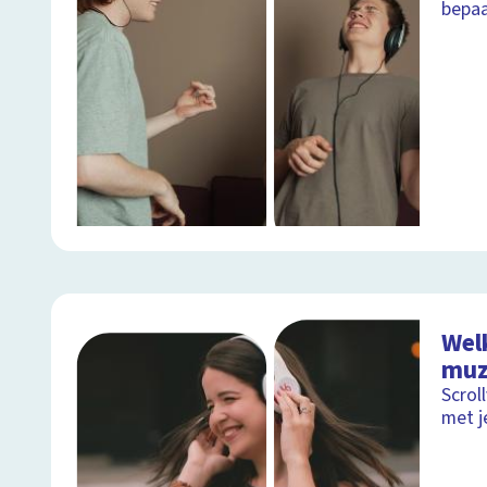
bepaa
Welk
muz
Scrol
met j