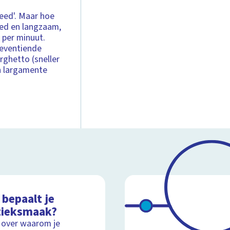
reed'. Maar hoe
eed en langzaam,
 per minuut.
zeventiende
arghetto (sneller
en largamente
 bepaalt je
ieksmaak?
 over waarom je