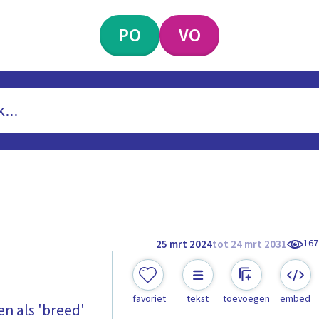
PO
VO
167
25 mrt 2024
tot 24 mrt 2031
favoriet
tekst
toevoegen
embed
en als 'breed'