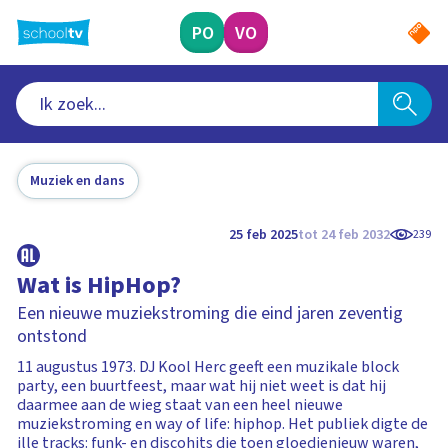
Ga
naar
PO
VO
hoofdinhoud
Muziek en dans
25 feb 2025
tot 24 feb 2032
239
Wat is HipHop?
Een nieuwe muziekstroming die eind jaren zeventig
ontstond
11 augustus 1973. DJ Kool Herc geeft een muzikale block
party, een buurtfeest, maar wat hij niet weet is dat hij
daarmee aan de wieg staat van een heel nieuwe
muziekstroming en way of life: hiphop. Het publiek digte de
ille tracks: funk- en discohits die toen gloedjenieuw waren,