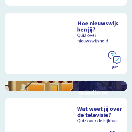
Hoe nieuwswijs
ben jij?
Quiz over
nieuwswijsheid
Quiz
Brand in De
Knapperige
Korst
Wat weet jij over
Kruip in de rol van
de televisie?
journalist,
Quiz over de kijkbuis
juicevlogger of
onderzoeksjournalist