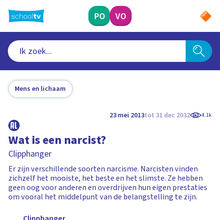
Ga
naar
PO
VO
hoofdinhoud
Mens en lichaam
23 mei 2013
tot 31 dec 2032
4.1k
Wat is een narcist?
Clipphanger
Er zijn verschillende soorten narcisme. Narcisten vinden
zichzelf het mooiste, het beste en het slimste. Ze hebben
geen oog voor anderen en overdrijven hun eigen prestaties
om vooral het middelpunt van de belangstelling te zijn.
Clipphanger