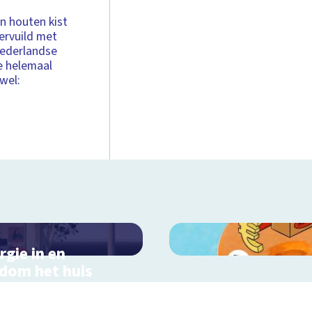
n houten kist
ervuild met
 Nederlandse
e helemaal
wel:
rgie in en
dom het huis
actieve schoolplaat in
ondom het huis