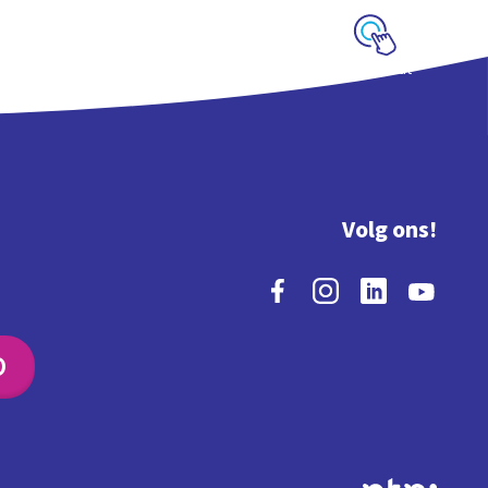
Schoolplaat
Volg ons!
O