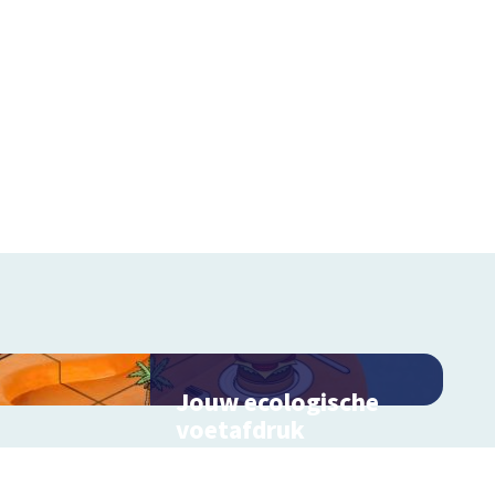
Jouw ecologische
voetafdruk
Ontdek hoe jouw levensstijl
invloed heeft op de aarde