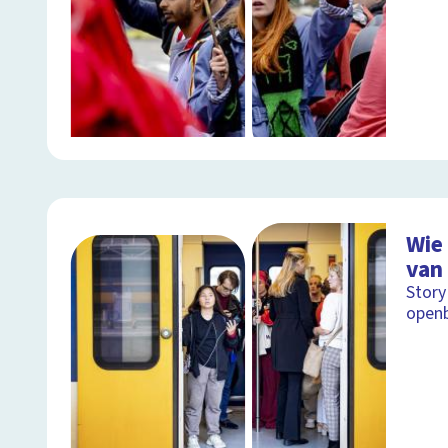
Wie 
van
Story
openb