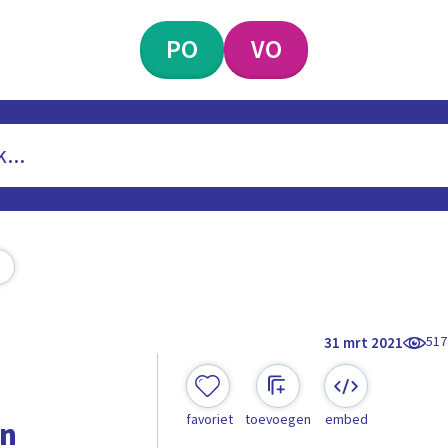
PO
VO
517
31 mrt 2021
favoriet
toevoegen
embed
an