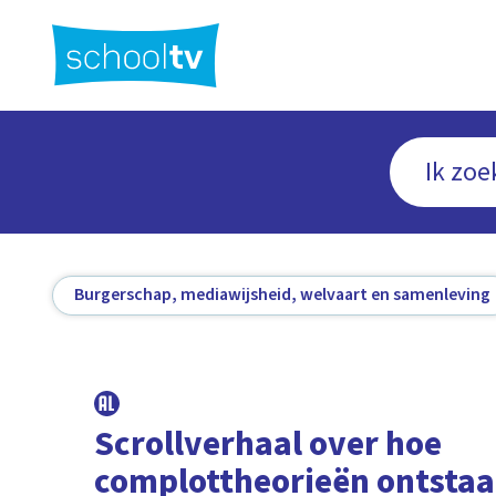
Ga
naar
hoofdinhoud
Burgerschap, mediawijsheid, welvaart en samenleving
Scrollverhaal over hoe
complottheorieën ontsta