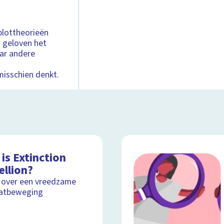
plottheorieën
 geloven het
aar andere
misschien denkt.
is Extinction
ellion?
 over een vreedzame
aatbeweging