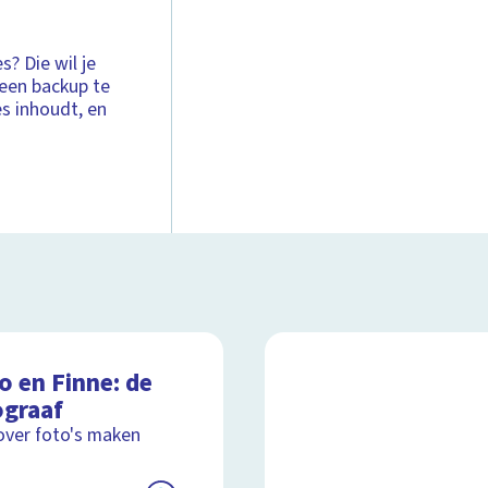
s? Die wil je
 een backup te
es inhoudt, en
o en Finne: de
ograaf
over foto's maken