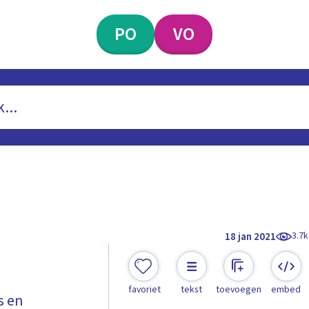
PO
VO
3.7k
18 jan 2021
favoriet
tekst
toevoegen
embed
s en