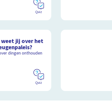
Quiz
weet jij over het
eugenpaleis?
over dingen onthouden
Quiz