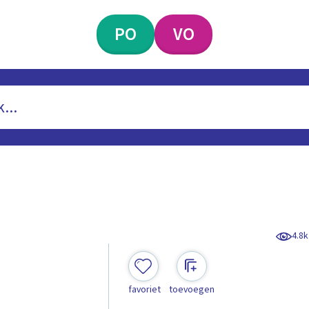
PO
VO
4.8k
favoriet
toevoegen