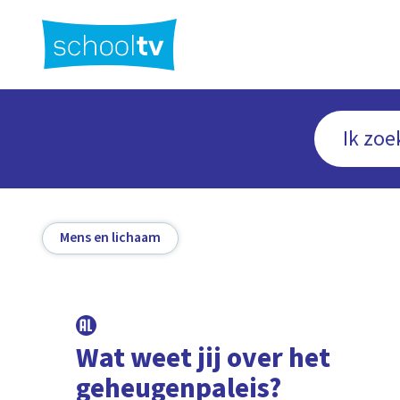
Ga
naar
hoofdinhoud
Mens en lichaam
Wat weet jij over het
geheugenpaleis?